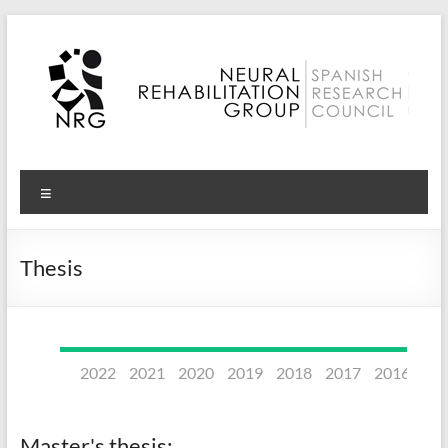
Skip
to
content
Neural
Menu
Rehabilitation
Group
Thesis
–
CSIC
2022
2021
2020
2019
2018
2017
2016
20
Master's thesis: