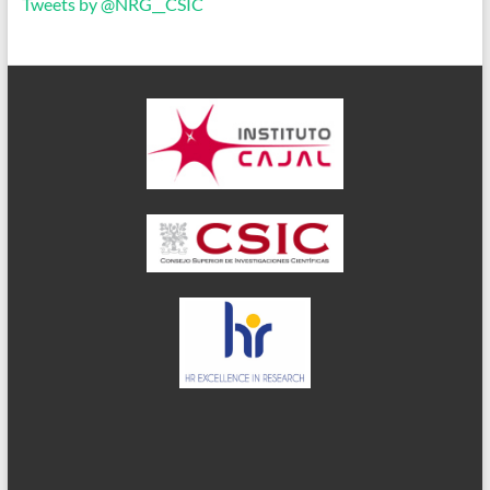
Tweets by @NRG__CSIC