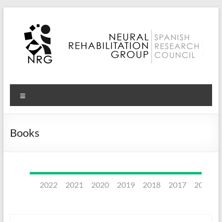
Skip
to
content
Neural
Menu
Rehabilitation
Group
Books
–
CSIC
2022
2021
2020
2019
2018
2017
2016