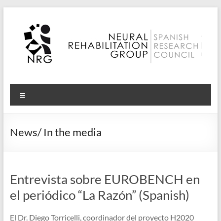
Skip
to
content
Neural
Menu
Rehabilitation
Group
News/ In the media
–
CSIC
Entrevista sobre EUROBENCH en
el periódico “La Razón” (Spanish)
El Dr. Diego Torricelli, coordinador del proyecto H2020