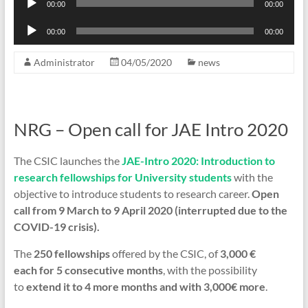
00:00
00:00
Player
Audio
00:00
00:00
Player
Administrator
04/05/2020
news
NRG – Open call for JAE Intro 2020
The CSIC launches the
JAE-Intro 2020: Introduction to
research fellowships for University
students
with the
objective to introduce students to research career.
Open
call from 9 March to 9 April 2020 (interrupted due to the
COVID-19 crisis).
The
250 fellowships
offered by the CSIC, of
3,0
00 €
each
for 5 consecutive months
, with the possibility
to
extend it to 4 more months and with 3,000€ more
.