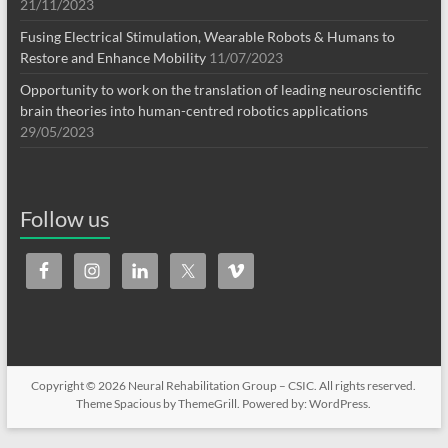
21/11/2023
Fusing Electrical Stimulation, Wearable Robots & Humans to
Restore and Enhance Mobility
11/07/2023
Opportunity to work on the translation of leading neuroscientific
brain theories into human-centred robotics applications
29/05/2023
Follow us
Copyright © 2026
Neural Rehabilitation Group – CSIC
. All rights reserved.
Theme
Spacious
by ThemeGrill. Powered by:
WordPress
.